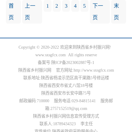
国务院生态振兴政策项目申报
国家部委生态振兴政策项目申报
省级政府生态政策项目申报
首
上一
1
2
3
4
5
下一
末
市级政府生态政策项目申报
县级政府文化政策项目申报
政府生态政策类项目申报
页
页
页
页
政府生态法规类项目申报
政策生态项目类项目申报
国家级龙头企业生态政策项目申报
国家级行业生态政策项目申报
国家级单品冠军生态政策申报
陕西省农业生态政策申报
陕西省农业龙头生态政策申报
陕西省深加工业生态政策申报
陕西省服务业生态政策申报
陕西省产业生态政策申报
陕西省行业生态政策申报
陕西省单品冠军生态政策申报
陕西省小巨人生态政策申报
陕西省轻工业生态政策申报
陕西省食品类生态政策申报
Copyright © 2020-2022 欢迎来到陕西省乡村振兴网!
陕西省文旅产业生态政策申报
陕西省文化产业生态政策申报
陕西省休闲农业生态政策申报
www.sxsgfcx.com All rights reserve
陕西省乡村旅游生态政策申报
陕西省综合服务产业生态政策申报
陕西省农家乐生态政策申报
备案号:
陕ICP备2023002887号-1
陕西省有机农业生态政策申报
陕西省 AI 智慧生态政策申报
各市级生态政策申报
陕西省乡村振兴网 官方网址:http://www.sxsgfcx.com
各县域生态政策申报
陕西省生态产业园生态政策申报
联系地址:陕西省杨凌示范区高干渠路5号修远楼
组织振兴
陕西省西安市省丈八馆18号楼
陕西省西安市长安中路75号
国家级政策类组织振兴项目申报
部委政策类组织振兴项目申报
省级政策类组织振兴项目申报
邮政编码:710000 服务电话:029-84815141 服务邮
市级政策类组织振兴项目申报
县域政策类组织振兴项目申报
央企政策类组织振兴项目申报
国企政策类组织振兴项目申报
基金会政策类组织振兴项目申报
政策类组织振兴项目申报
箱:2757152519@qq.com
大学类组织振兴项目申报
研究院类组织振兴项目申报
商协会政策类组织振兴项目申报
陕西省乡村振兴网信息宣传受理方式
政策指导共建类组织振兴项目申报
陕西省标准化通告
陕西省项目规划通告
联系人:18789434323 李主任
陕西省乡村振兴馆通告
陕西省产业帮扶通告
陕西省非遗保护通告
宣传单位:陕西省政府采购服务中心