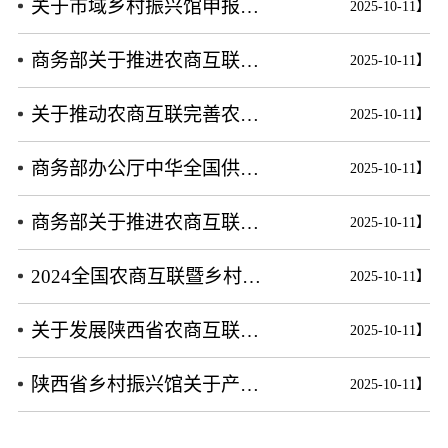
关于市域乡村振兴馆申报的启事
2025-10-11】
人才振兴
商务部关于推进农商互联助力乡村振兴的通知
2025-10-11】
国家级人才库培训申报
省级人才库培训申报
市级人才库培训申报
县级人才库培训申报
政策法规人才库培训申报
大学博士人才库培训申报
大学硕士人才库培训申报
大学 MBA 人才库培训申报
大学 EMBA 人才库培训申报
关于推动农商互联完善农产品供应链的通知
2025-10-11】
大学 CDMBA 人才库培训申报
大学工商管理人才库培训申报
大学财经管理人才库培训申报
大学职业经理人才库培训申报
大学职业专项人才库培训申报
大学乡村振兴人才库培训申报
商务部办公厅中华全国供销合作总社办公厅关于深化战略合作推进农村流通现代化的通知
2025-10-11】
大学产学研人才库培训申报
研究院人才库培训申报
乡村振兴人才库培训申报
农业产业人才库培训申报
深加工业产业人才库培训申报
服务业人才库培训申报
商务部关于推进农商互联助力乡村振兴的通知
2025-10-11】
中小企业人才库培训申报
智慧零售人才库培训申报
实体门店人才库培训申报
商务运营人才库培训申报
商务会议人才库培训申报
文旅产业人才库培训申报
个人商务人才库培训申报
龙头企业人才库培训申报
2024全国农商互联暨乡村振兴产销对接活动将在徐举办
2025-10-11】
文化振兴
关于发展陕西省农商互联专员的启事
2025-10-11】
国务院文化振兴政策项目申报
国家部委文化政策项目申报
省级政府文化政策项目申报
市级政府文化政策项目申报
县级政府文化政策项目申报
政府文化政策类项目申报
陕西省乡村振兴馆关于产品入库项目申报
2025-10-11】
政府文化法规类项目申报
政策指导文化类项目申报
生态振兴