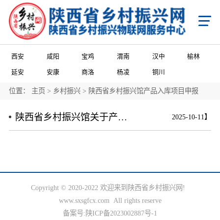
首页
X
乡村振兴
学习知行平台
国家级乡村振兴政策项目申报
省级乡村振兴政策项目申报
西安
咸阳
宝鸡
渭南
汉中
榆林
市级乡村振兴政策项目申报
县域乡村振兴政策项目申报
陕西省乡村振兴产业帮扶项目申报
延安
安康
商洛
杨凌
铜川
陕西省乡村振兴消费帮扶项目申报
陕西省乡村振兴馆产品入库项目申报
陕西省农商互联产品入库项目申报
市级乡村振兴馆产品入库项目申报
县级乡村振兴馆产品入库项目申报
县级乡村振兴馆项目申报
位置：
主页
>
乡村振兴
>
陕西省乡村振兴馆产品入库项目申报
城乡乡村振兴馆项目申报
门店乡村振兴馆项目申报
政策申报
陕西省乡村振兴馆关于产品入库项目申报
2025-10-11】
国家级乡村振兴政策项目申报
省级乡村振兴政策项目申报
市级乡村振兴政策项目申报
县域乡村振兴政策项目申报
国家级项目企业展播
省级项目企业展播
市级项目企业展播
政策通告
产业振兴
Copyright © 2020-2022 欢迎来到陕西省乡村振兴网!
产业振兴政策项目申报服务
产业振兴政策项目共建申报
产业振兴政策项目品牌播报
www.sxsgfcx.com All rights reserve
国家级产业品牌宣传
省级产业品牌宣传
市级产业品牌宣传
备案号:
陕ICP备2023002887号-1
产业政策通告