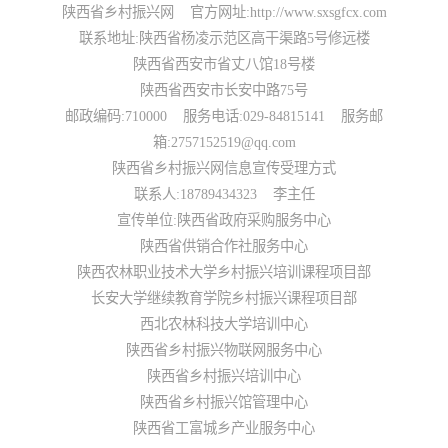
陕西省乡村振兴网 官方网址:http://www.sxsgfcx.com
人才振兴
联系地址:陕西省杨凌示范区高干渠路5号修远楼
国家级人才库培训申报
省级人才库培训申报
市级人才库培训申报
陕西省西安市省丈八馆18号楼
县级人才库培训申报
政策法规人才库培训申报
大学博士人才库培训申报
陕西省西安市长安中路75号
大学硕士人才库培训申报
大学 MBA 人才库培训申报
大学 EMBA 人才库培训申报
邮政编码:710000 服务电话:029-84815141 服务邮
大学 CDMBA 人才库培训申报
大学工商管理人才库培训申报
大学财经管理人才库培训申报
箱:2757152519@qq.com
大学职业经理人才库培训申报
大学职业专项人才库培训申报
大学乡村振兴人才库培训申报
陕西省乡村振兴网信息宣传受理方式
大学产学研人才库培训申报
研究院人才库培训申报
乡村振兴人才库培训申报
联系人:18789434323 李主任
农业产业人才库培训申报
深加工业产业人才库培训申报
服务业人才库培训申报
宣传单位:陕西省政府采购服务中心
中小企业人才库培训申报
智慧零售人才库培训申报
实体门店人才库培训申报
商务运营人才库培训申报
商务会议人才库培训申报
文旅产业人才库培训申报
陕西省供销合作社服务中心
个人商务人才库培训申报
龙头企业人才库培训申报
陕西农林职业技术大学乡村振兴培训课程项目部
长安大学继续教育学院乡村振兴课程项目部
文化振兴
西北农林科技大学培训中心
国务院文化振兴政策项目申报
国家部委文化政策项目申报
省级政府文化政策项目申报
陕西省乡村振兴物联网服务中心
市级政府文化政策项目申报
县级政府文化政策项目申报
政府文化政策类项目申报
陕西省乡村振兴培训中心
政府文化法规类项目申报
政策指导文化类项目申报
陕西省乡村振兴馆管理中心
生态振兴
陕西省工富城乡产业服务中心