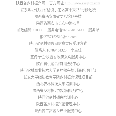
陕西省乡村振兴网 官方网址:http://www.sxsgfcx.com
人才振兴
联系地址:陕西省杨凌示范区高干渠路5号修远楼
国家级人才库培训申报
省级人才库培训申报
市级人才库培训申报
陕西省西安市省丈八馆18号楼
县级人才库培训申报
政策法规人才库培训申报
大学博士人才库培训申报
陕西省西安市长安中路75号
大学硕士人才库培训申报
大学 MBA 人才库培训申报
大学 EMBA 人才库培训申报
邮政编码:710000 服务电话:029-84815141 服务邮
大学 CDMBA 人才库培训申报
大学工商管理人才库培训申报
大学财经管理人才库培训申报
箱:2757152519@qq.com
大学职业经理人才库培训申报
大学职业专项人才库培训申报
大学乡村振兴人才库培训申报
陕西省乡村振兴网信息宣传受理方式
大学产学研人才库培训申报
研究院人才库培训申报
乡村振兴人才库培训申报
联系人:18789434323 李主任
农业产业人才库培训申报
深加工业产业人才库培训申报
服务业人才库培训申报
宣传单位:陕西省政府采购服务中心
中小企业人才库培训申报
智慧零售人才库培训申报
实体门店人才库培训申报
商务运营人才库培训申报
商务会议人才库培训申报
文旅产业人才库培训申报
陕西省供销合作社服务中心
个人商务人才库培训申报
龙头企业人才库培训申报
陕西农林职业技术大学乡村振兴培训课程项目部
长安大学继续教育学院乡村振兴课程项目部
文化振兴
西北农林科技大学培训中心
国务院文化振兴政策项目申报
国家部委文化政策项目申报
省级政府文化政策项目申报
陕西省乡村振兴物联网服务中心
市级政府文化政策项目申报
县级政府文化政策项目申报
政府文化政策类项目申报
陕西省乡村振兴培训中心
政府文化法规类项目申报
政策指导文化类项目申报
陕西省乡村振兴馆管理中心
生态振兴
陕西省工富城乡产业服务中心