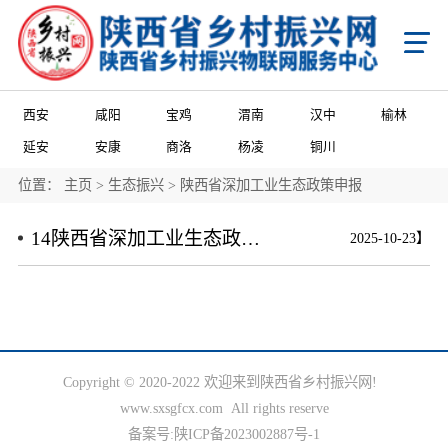
首页
X
乡村振兴
学习知行平台
国家级乡村振兴政策项目申报
省级乡村振兴政策项目申报
西安
咸阳
宝鸡
渭南
汉中
榆林
市级乡村振兴政策项目申报
县域乡村振兴政策项目申报
陕西省乡村振兴产业帮扶项目申报
延安
安康
商洛
杨凌
铜川
陕西省乡村振兴消费帮扶项目申报
陕西省乡村振兴馆产品入库项目申报
陕西省农商互联产品入库项目申报
市级乡村振兴馆产品入库项目申报
县级乡村振兴馆产品入库项目申报
县级乡村振兴馆项目申报
位置：
主页
>
生态振兴
>
陕西省深加工业生态政策申报
城乡乡村振兴馆项目申报
门店乡村振兴馆项目申报
政策申报
14陕西省深加工业生态政策申报
2025-10-23】
国家级乡村振兴政策项目申报
省级乡村振兴政策项目申报
市级乡村振兴政策项目申报
县域乡村振兴政策项目申报
国家级项目企业展播
省级项目企业展播
市级项目企业展播
政策通告
产业振兴
Copyright © 2020-2022 欢迎来到陕西省乡村振兴网!
产业振兴政策项目申报服务
产业振兴政策项目共建申报
产业振兴政策项目品牌播报
www.sxsgfcx.com All rights reserve
国家级产业品牌宣传
省级产业品牌宣传
市级产业品牌宣传
备案号:
陕ICP备2023002887号-1
产业政策通告