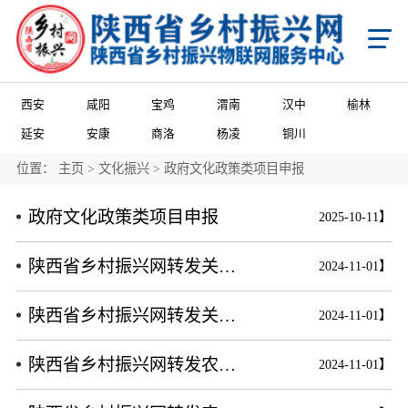
首页
X
乡村振兴
学习知行平台
国家级乡村振兴政策项目申报
省级乡村振兴政策项目申报
西安
咸阳
宝鸡
渭南
汉中
榆林
市级乡村振兴政策项目申报
县域乡村振兴政策项目申报
陕西省乡村振兴产业帮扶项目申报
延安
安康
商洛
杨凌
铜川
陕西省乡村振兴消费帮扶项目申报
陕西省乡村振兴馆产品入库项目申报
陕西省农商互联产品入库项目申报
市级乡村振兴馆产品入库项目申报
县级乡村振兴馆产品入库项目申报
县级乡村振兴馆项目申报
位置：
主页
>
文化振兴
>
政府文化政策类项目申报
城乡乡村振兴馆项目申报
门店乡村振兴馆项目申报
政策申报
政府文化政策类项目申报
2025-10-11】
国家级乡村振兴政策项目申报
省级乡村振兴政策项目申报
市级乡村振兴政策项目申报
陕西省乡村振兴网转发关于促进茶产业健康发展的指导意见
2024-11-01】
县域乡村振兴政策项目申报
国家级项目企业展播
省级项目企业展播
市级项目企业展播
政策通告
陕西省乡村振兴网转发关于运用政府采购政策支持乡村产业振兴的通知
2024-11-01】
产业振兴
产业振兴政策项目申报服务
产业振兴政策项目共建申报
产业振兴政策项目品牌播报
陕西省乡村振兴网转发农业农村部关于加强乡镇农产品质量安全网格化管理的意见
2024-11-01】
国家级产业品牌宣传
省级产业品牌宣传
市级产业品牌宣传
产业政策通告