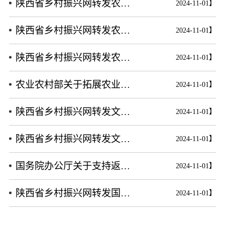
陕西省乡村振兴网转发农业农村部关于加强乡镇农产品质量安全网格化管理的意见
2024-11-01】
人才振兴
陕西省乡村振兴网转发农业农村部关于加强乡镇农产品质量安全网格化管理的意见
2024-11-01】
国家级人才库培训申报
省级人才库培训申报
市级人才库培训申报
县级人才库培训申报
政策法规人才库培训申报
大学博士人才库培训申报
大学硕士人才库培训申报
大学 MBA 人才库培训申报
大学 EMBA 人才库培训申报
陕西省乡村振兴网转发农业农村部等10部委关于推动脱贫地区特色产业可持续发展的指导意见
2024-11-01】
大学 CDMBA 人才库培训申报
大学工商管理人才库培训申报
大学财经管理人才库培训申报
大学职业经理人才库培训申报
大学职业专项人才库培训申报
大学乡村振兴人才库培训申报
农业农村部关于拓展农业多种功能促进乡村产业高质量发展的指导意见
2024-11-01】
大学产学研人才库培训申报
研究院人才库培训申报
乡村振兴人才库培训申报
农业产业人才库培训申报
深加工业产业人才库培训申报
服务业人才库培训申报
陕西省乡村振兴网转发文化和旅游部办公厅教育部办公厅 自然资源部办公厅农业农村部办公厅关于公布首批文化产业赋能乡村振兴试点名单的通知
2024-11-01】
中小企业人才库培训申报
智慧零售人才库培训申报
实体门店人才库培训申报
商务运营人才库培训申报
商务会议人才库培训申报
文旅产业人才库培训申报
个人商务人才库培训申报
龙头企业人才库培训申报
陕西省乡村振兴网转发文化和旅游部5部委关于开展文化产业赋能乡村振兴试点的通知
2024-11-01】
文化振兴
国务院办公厅关于支持返乡下乡人员创业创新促进农村一二三产业融合发展的意见
2024-11-01】
国务院文化振兴政策项目申报
国家部委文化政策项目申报
省级政府文化政策项目申报
市级政府文化政策项目申报
县级政府文化政策项目申报
政府文化政策类项目申报
陕西省乡村振兴网转发国务院关于促进乡村产业振兴的指导意见
2024-11-01】
政府文化法规类项目申报
政策指导文化类项目申报
生态振兴