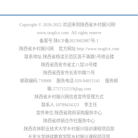
国务院生态振兴政策项目申报
国家部委生态振兴政策项目申报
省级政府生态政策项目申报
市级政府生态政策项目申报
县级政府文化政策项目申报
政府生态政策类项目申报
政府生态法规类项目申报
政策生态项目类项目申报
国家级龙头企业生态政策项目申报
Copyright © 2020-2022 欢迎来到陕西省乡村振兴网!
国家级行业生态政策项目申报
国家级单品冠军生态政策申报
陕西省农业生态政策申报
www.sxsgfcx.com All rights reserve
陕西省农业龙头生态政策申报
陕西省深加工业生态政策申报
陕西省服务业生态政策申报
陕西省产业生态政策申报
陕西省行业生态政策申报
陕西省单品冠军生态政策申报
备案号:
陕ICP备2023002887号-1
陕西省小巨人生态政策申报
陕西省轻工业生态政策申报
陕西省食品类生态政策申报
陕西省乡村振兴网 官方网址:http://www.sxsgfcx.com
陕西省文旅产业生态政策申报
陕西省文化产业生态政策申报
陕西省休闲农业生态政策申报
联系地址:陕西省杨凌示范区高干渠路5号修远楼
陕西省乡村旅游生态政策申报
陕西省综合服务产业生态政策申报
陕西省农家乐生态政策申报
陕西省西安市省丈八馆18号楼
陕西省有机农业生态政策申报
陕西省 AI 智慧生态政策申报
各市级生态政策申报
陕西省西安市长安中路75号
各县域生态政策申报
陕西省生态产业园生态政策申报
邮政编码:710000 服务电话:029-84815141 服务邮
组织振兴
箱:2757152519@qq.com
陕西省乡村振兴网信息宣传受理方式
国家级政策类组织振兴项目申报
部委政策类组织振兴项目申报
省级政策类组织振兴项目申报
联系人:18789434323 李主任
市级政策类组织振兴项目申报
县域政策类组织振兴项目申报
央企政策类组织振兴项目申报
国企政策类组织振兴项目申报
基金会政策类组织振兴项目申报
政策类组织振兴项目申报
宣传单位:陕西省政府采购服务中心
大学类组织振兴项目申报
研究院类组织振兴项目申报
商协会政策类组织振兴项目申报
陕西省供销合作社服务中心
政策指导共建类组织振兴项目申报
陕西省标准化通告
陕西省项目规划通告
陕西农林职业技术大学乡村振兴培训课程项目部
陕西省乡村振兴馆通告
陕西省产业帮扶通告
陕西省非遗保护通告
长安大学继续教育学院乡村振兴课程项目部