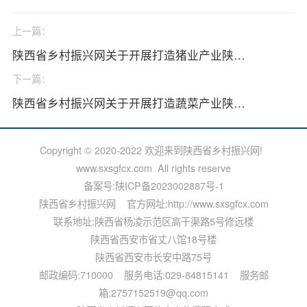
市级政府文化政策项目申报
县级政府文化政策项目申报
政府文化政策类项目申报
政府文化法规类项目申报
政策指导文化类项目申报
上一篇：
生态振兴
陕西省乡村振兴网关于开展打造猪业产业陕西龙头千亿培育项目的通知
下一篇：
国务院生态振兴政策项目申报
国家部委生态振兴政策项目申报
省级政府生态政策项目申报
市级政府生态政策项目申报
县级政府文化政策项目申报
政府生态政策类项目申报
陕西省乡村振兴网关于开展打造蔬菜产业陕西龙头千亿培育项目的通知
政府生态法规类项目申报
政策生态项目类项目申报
国家级龙头企业生态政策项目申报
国家级行业生态政策项目申报
国家级单品冠军生态政策申报
陕西省农业生态政策申报
Copyright © 2020-2022 欢迎来到陕西省乡村振兴网!
陕西省农业龙头生态政策申报
陕西省深加工业生态政策申报
陕西省服务业生态政策申报
www.sxsgfcx.com All rights reserve
陕西省产业生态政策申报
陕西省行业生态政策申报
陕西省单品冠军生态政策申报
备案号:
陕ICP备2023002887号-1
陕西省小巨人生态政策申报
陕西省轻工业生态政策申报
陕西省食品类生态政策申报
陕西省乡村振兴网 官方网址:http://www.sxsgfcx.com
陕西省文旅产业生态政策申报
陕西省文化产业生态政策申报
陕西省休闲农业生态政策申报
联系地址:陕西省杨凌示范区高干渠路5号修远楼
陕西省乡村旅游生态政策申报
陕西省综合服务产业生态政策申报
陕西省农家乐生态政策申报
陕西省西安市省丈八馆18号楼
陕西省有机农业生态政策申报
陕西省 AI 智慧生态政策申报
各市级生态政策申报
陕西省西安市长安中路75号
各县域生态政策申报
陕西省生态产业园生态政策申报
邮政编码:710000 服务电话:029-84815141 服务邮
组织振兴
箱:2757152519@qq.com