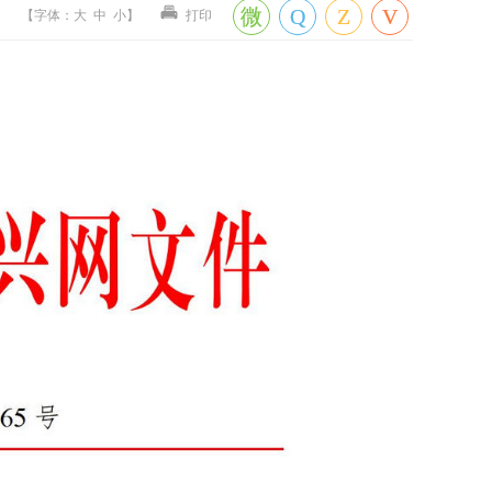
【
字体
：
大
中
小
】
打印