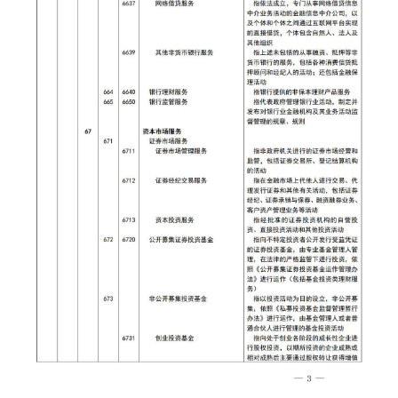
国家级政策类组织振兴项目申报
部委政策类组织振兴项目申报
省级政策类组织振兴项目申报
市级政策类组织振兴项目申报
县域政策类组织振兴项目申报
央企政策类组织振兴项目申报
国企政策类组织振兴项目申报
基金会政策类组织振兴项目申报
政策类组织振兴项目申报
大学类组织振兴项目申报
研究院类组织振兴项目申报
商协会政策类组织振兴项目申报
政策指导共建类组织振兴项目申报
陕西省标准化通告
陕西省项目规划通告
陕西省乡村振兴馆通告
陕西省产业帮扶通告
陕西省非遗保护通告
陕西省乡村振兴通告
陕西省政策课题通告
陕西省政府采购通告
陕西省供销合作社通告
陕西省法规课题通告
陕西省社会文化产业通告
陕西省知识产权保护通告
品牌中国●陕西领航
陕西省现代有机农业产品通告
政策通告
服务机构
助企政策项目申报
助企法规项目申报
助农政策项目申报
助服务业企业项目申报
助深加工企业项目申报
助互联网企业项目申报
助个体户/个人服务项目申报
助企项目申报机构
陕西省乡村振兴网图片新闻
人才振兴中国●陕西国匠
产业振兴中国●陕西楷模
文化振兴中国●陕西先锋
生态振兴中国●陕西典范
组织振兴中国●党员先锋号
项目通告