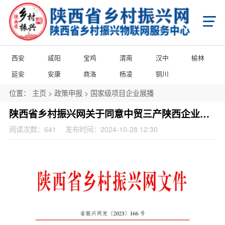
首页
X
乡村振兴
学习知行平台
国家级乡村振兴政策项目申报
省级乡村振兴政策项目申报
西安
咸阳
宝鸡
渭南
汉中
榆林
市级乡村振兴政策项目申报
县域乡村振兴政策项目申报
陕西省乡村振兴产业帮扶项目申报
延安
安康
商洛
杨凌
铜川
陕西省乡村振兴消费帮扶项目申报
陕西省乡村振兴馆产品入库项目申报
陕西省农商互联产品入库项目申报
位置：
主页
>
政策申报
>
国家级项目企业展播
市级乡村振兴馆产品入库项目申报
县级乡村振兴馆产品入库项目申报
县级乡村振兴馆项目申报
城乡乡村振兴馆项目申报
门店乡村振兴馆项目申报
陕西省乡村振兴网关于同意中贸三产陕西企业服务中心入驻省网开展企业挂牌上市服务的通知
政策申报
阅读次数：
641
发布时间：2024-10-28 12:30
国家级乡村振兴政策项目申报
省级乡村振兴政策项目申报
市级乡村振兴政策项目申报
县域乡村振兴政策项目申报
国家级项目企业展播
省级项目企业展播
市级项目企业展播
政策通告
产业振兴
产业振兴政策项目申报服务
产业振兴政策项目共建申报
产业振兴政策项目品牌播报