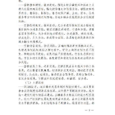
国家级政策类组织振兴项目申报
部委政策类组织振兴项目申报
省级政策类组织振兴项目申报
市级政策类组织振兴项目申报
县域政策类组织振兴项目申报
央企政策类组织振兴项目申报
国企政策类组织振兴项目申报
基金会政策类组织振兴项目申报
政策类组织振兴项目申报
大学类组织振兴项目申报
研究院类组织振兴项目申报
商协会政策类组织振兴项目申报
政策指导共建类组织振兴项目申报
陕西省标准化通告
陕西省项目规划通告
陕西省乡村振兴馆通告
陕西省产业帮扶通告
陕西省非遗保护通告
陕西省乡村振兴通告
陕西省政策课题通告
陕西省政府采购通告
陕西省供销合作社通告
陕西省法规课题通告
陕西省社会文化产业通告
陕西省知识产权保护通告
品牌中国●陕西领航
陕西省现代有机农业产品通告
政策通告
服务机构
助企政策项目申报
助企法规项目申报
助农政策项目申报
助服务业企业项目申报
助深加工企业项目申报
助互联网企业项目申报
助个体户/个人服务项目申报
助企项目申报机构
陕西省乡村振兴网图片新闻
人才振兴中国●陕西国匠
产业振兴中国●陕西楷模
文化振兴中国●陕西先锋
生态振兴中国●陕西典范
组织振兴中国●党员先锋号
项目通告