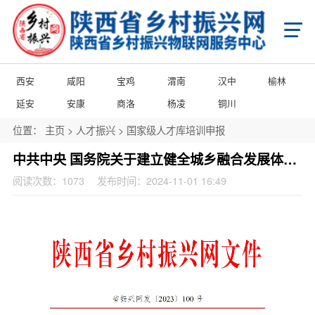
首页
X
乡村振兴
学习知行平台
国家级乡村振兴政策项目申报
省级乡村振兴政策项目申报
西安
咸阳
宝鸡
渭南
汉中
榆林
市级乡村振兴政策项目申报
县域乡村振兴政策项目申报
陕西省乡村振兴产业帮扶项目申报
延安
安康
商洛
杨凌
铜川
陕西省乡村振兴消费帮扶项目申报
陕西省乡村振兴馆产品入库项目申报
陕西省农商互联产品入库项目申报
位置：
主页
>
人才振兴
>
国家级人才库培训申报
市级乡村振兴馆产品入库项目申报
县级乡村振兴馆产品入库项目申报
县级乡村振兴馆项目申报
城乡乡村振兴馆项目申报
门店乡村振兴馆项目申报
中共中央 国务院关于建立健全城乡融合发展体制机制和政策体系的意见
政策申报
阅读次数：
1073
发布时间：2024-11-01 16:49
国家级乡村振兴政策项目申报
省级乡村振兴政策项目申报
市级乡村振兴政策项目申报
县域乡村振兴政策项目申报
国家级项目企业展播
省级项目企业展播
市级项目企业展播
政策通告
产业振兴
产业振兴政策项目申报服务
产业振兴政策项目共建申报
产业振兴政策项目品牌播报